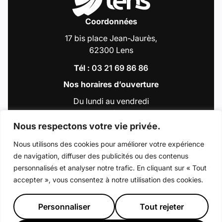
Coordonnées
17 bis place Jean-Jaurès,
62300 Lens
Tél :
03 21 69 86 86
Nos horaires d’ouverture
Du lundi au vendredi
de 9h00 à 12h30
et de 13h30 à 18h00
Nous respectons votre vie privée.
Nous utilisons des cookies pour améliorer votre expérience
de navigation, diffuser des publicités ou des contenus
Accéder au compte : Facebook (Lien externe
Accéder au compte : Instagram (Lien e
Accéder au compte : Linkedin (Li
Accéder au compte : Tiktok 
Accéder au compte : Y
personnalisés et analyser notre trafic. En cliquant sur « Tout
accepter », vous consentez à notre utilisation des cookies.
© 2026 - Ville de Lens
Mentions légales
Déclaration d’accessibilité
Plan du site
Personnaliser
Tout rejeter
Préférence de consentement
Crédits : La Jungle