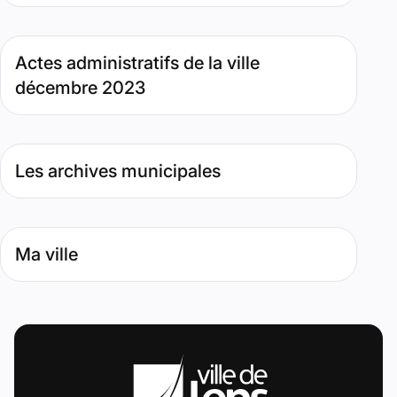
Type de contenu : Page. Date : janvier 4, 2024
Actes administratifs de la ville
décembre 2023
Type de contenu : Page. Date : avril 9, 2019
Les archives municipales
Type de contenu : Page. Date : novembre 8, 2018
Ma ville