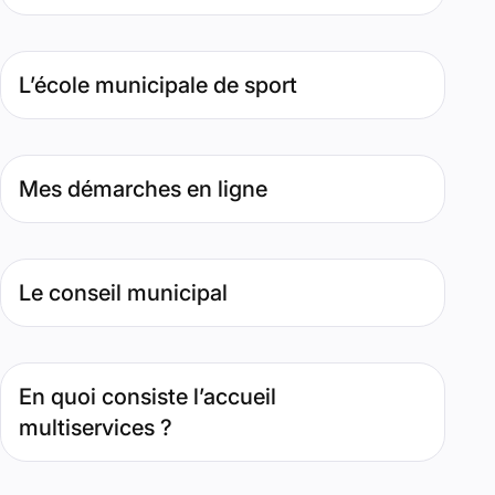
Type de contenu : Page. Date : septembre 25, 2025. Perti
L’école municipale de sport
Type de contenu : Page. Date : septembre 25, 2024. Pertin
Mes démarches en ligne
Type de contenu : Page. Date : décembre 4, 2025. Pertinen
Le conseil municipal
Type de contenu : Page. Date : juillet 29, 2022. Pertinence 
En quoi consiste l’accueil
multiservices ?