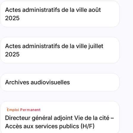
Type de contenu : Page. Date : septembre 15, 2025. Pertin
Actes administratifs de la ville août
2025
Type de contenu : Page. Date : août 7, 2025. Pertinence : 
Actes administratifs de la ville juillet
2025
Type de contenu : Page. Date : novembre 12, 2024
Archives audiovisuelles
Catégorie(s) : Emploi Permanent. Date : juin 16, 2026
Emploi Permanent
Directeur général adjoint Vie de la cité –
Accès aux services publics (H/F)