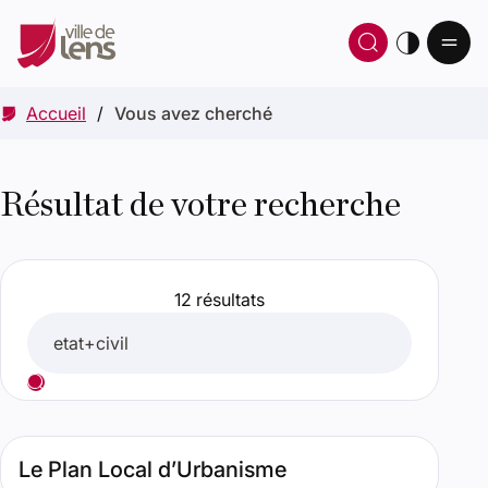
Ou
Ouvrir 
thè
Accueil
Vous avez cherché
Résultat de votre recherche
12 résultats
Rechercher
Lancer votre recherche
Résultats de recherche
Type de contenu : Page. Date : septembre 30, 2025. Perti
Le Plan Local d’Urbanisme