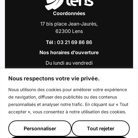
Coordonnées
17 bis place Jean-Jaurès,
62300 Lens
Tél :
03 21 69 86 86
Nos horaires d’ouverture
Du lundi au vendredi
de 9h00 à 12h30
et de 13h30 à 18h00
Nous respectons votre vie privée.
Nous utilisons des cookies pour améliorer votre expérience
de navigation, diffuser des publicités ou des contenus
Accéder au compte : Facebook (Lien externe
Accéder au compte : Instagram (Lien e
Accéder au compte : Linkedin (Li
Accéder au compte : Tiktok 
Accéder au compte : Y
personnalisés et analyser notre trafic. En cliquant sur « Tout
accepter », vous consentez à notre utilisation des cookies.
© 2026 - Ville de Lens
Mentions légales
Déclaration d’accessibilité
Plan du site
Personnaliser
Tout rejeter
Préférence de consentement
Crédits : La Jungle