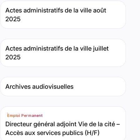
Type de contenu : Page. Date : septembre 15, 2025. Pertin
Actes administratifs de la ville août
2025
Type de contenu : Page. Date : août 7, 2025. Pertinence : 
Actes administratifs de la ville juillet
2025
Type de contenu : Page. Date : novembre 12, 2024
Archives audiovisuelles
Catégorie(s) : Emploi Permanent. Date : juin 16, 2026
Emploi Permanent
Directeur général adjoint Vie de la cité –
Accès aux services publics (H/F)