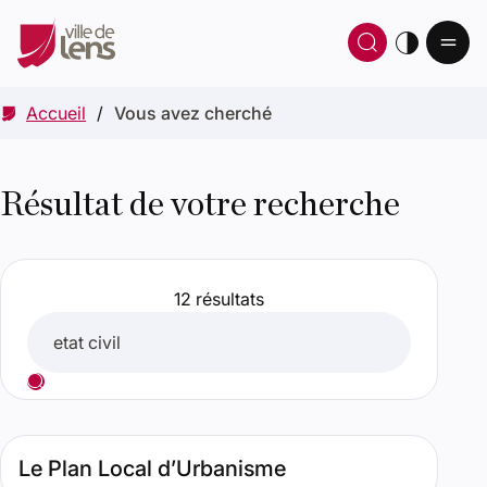
Ou
Ouvrir 
thè
Accueil
Vous avez cherché
Résultat de votre recherche
12 résultats
Rechercher
Lancer votre recherche
Résultats de recherche
Type de contenu : Page. Date : septembre 30, 2025. Perti
Le Plan Local d’Urbanisme