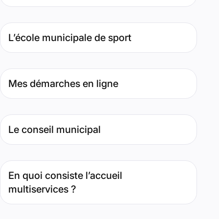
Type de contenu : Page. Date : septembre 25, 2025. Perti
L’école municipale de sport
Type de contenu : Page. Date : septembre 25, 2024. Pertin
Mes démarches en ligne
Type de contenu : Page. Date : décembre 4, 2025. Pertinen
Le conseil municipal
Type de contenu : Page. Date : juillet 29, 2022. Pertinence 
En quoi consiste l’accueil
multiservices ?