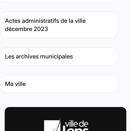
Type de contenu : Page. Date : janvier 4, 2024
Actes administratifs de la ville
décembre 2023
Type de contenu : Page. Date : avril 9, 2019
Les archives municipales
Type de contenu : Page. Date : novembre 8, 2018
Ma ville