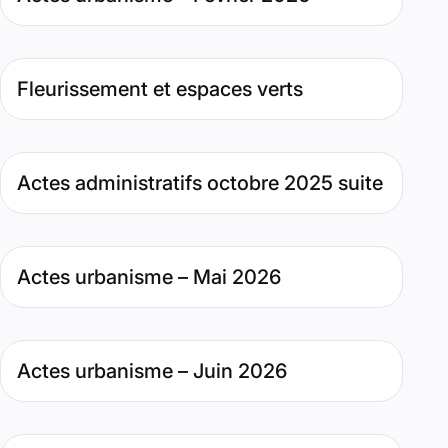
Type de contenu : Page. Date : février 12, 2021. Pertinence
Fleurissement et espaces verts
Type de contenu : Page. Date : novembre 20, 2025. Pertin
Actes administratifs octobre 2025 suite
Type de contenu : Page. Date : mai 4, 2026. Pertinence : 9
Actes urbanisme – Mai 2026
Type de contenu : Page. Date : juin 2, 2026. Pertinence : 
Actes urbanisme – Juin 2026