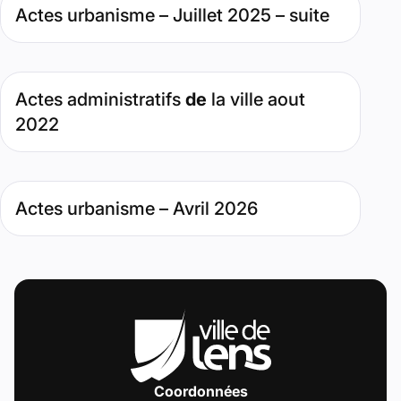
Type de contenu : Page. Date : août 1, 2025. Pertinence : 
Actes urbanisme – Juillet 2025 – suite
Type de contenu : Page. Date : septembre 19, 2022. Perti
Actes administratifs
de
la ville aout
2022
Type de contenu : Page. Date : avril 14, 2026. Pertinence :
Actes urbanisme – Avril 2026
Coordonnées