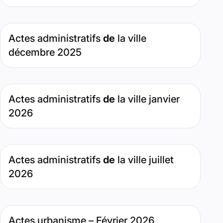
Type de contenu : Page. Date : janvier 19, 2026. Pertinenc
Actes administratifs
de
la ville
décembre 2025
Type de contenu : Page. Date : février 3, 2026. Pertinence
Actes administratifs
de
la ville janvier
2026
Type de contenu : Page. Date : juillet 2, 2026. Pertinence 
Actes administratifs
de
la ville juillet
2026
Type de contenu : Page. Date : février 26, 2026. Pertinenc
Actes urbanisme – Février 2026