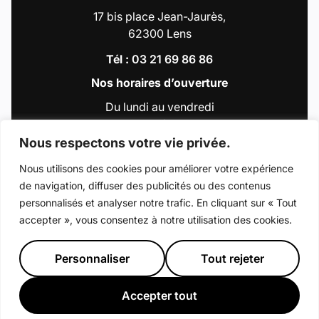
17 bis place Jean-Jaurès,
62300 Lens
Tél :
03 21 69 86 86
Nos horaires d’ouverture
Du lundi au vendredi
de 9h00 à 12h30
et de 13h30 à 18h00
Nous respectons votre vie privée.
Nous utilisons des cookies pour améliorer votre expérience
de navigation, diffuser des publicités ou des contenus
Accéder au compte : Facebook (Lien externe
Accéder au compte : Instagram (Lien e
Accéder au compte : Linkedin (Li
Accéder au compte : Tiktok 
Accéder au compte : Y
personnalisés et analyser notre trafic. En cliquant sur « Tout
accepter », vous consentez à notre utilisation des cookies.
© 2026 - Ville de Lens
Mentions légales
Déclaration d’accessibilité
Plan du site
Personnaliser
Tout rejeter
Préférence de consentement
Crédits : La Jungle
Accepter tout