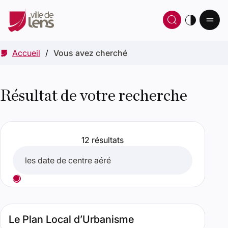
Ou
Ouvrir 
thè
Accueil
Vous avez cherché
Résultat de votre recherche
12 résultats
Rechercher
Lancer votre recherche
Résultats de recherche
Type de contenu : Page. Date : septembre 30, 2025. Perti
Le Plan Local d’Urbanisme