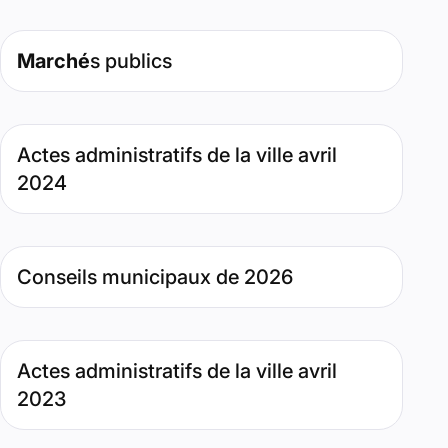
Type de contenu : Page. Date : mars 13, 2025. Pertinence 
Marché
s publics
Type de contenu : Page. Date : mai 6, 2024. Pertinence : 
Actes administratifs de la ville avril
2024
Type de contenu : Page. Date : mars 20, 2026. Pertinence 
Conseils municipaux de 2026
Type de contenu : Page. Date : mai 4, 2023. Pertinence : 
Actes administratifs de la ville avril
2023