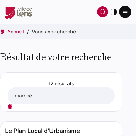
Ou
Ouvrir 
thè
Accueil
Vous avez cherché
Résultat de votre recherche
12 résultats
Rechercher
Lancer votre recherche
Résultats de recherche
Type de contenu : Page. Date : septembre 30, 2025. Perti
Le Plan Local d’Urbanisme