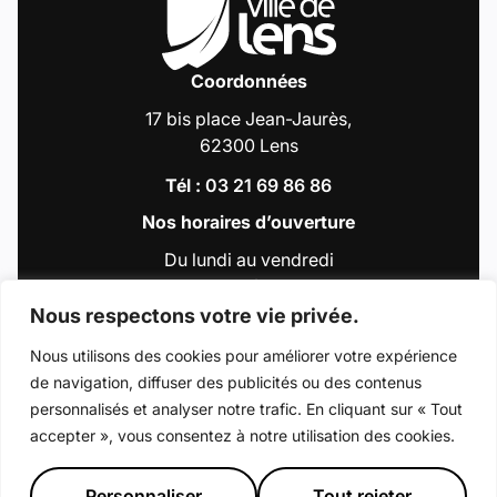
Coordonnées
17 bis place Jean-Jaurès,
62300 Lens
Tél :
03 21 69 86 86
Nos horaires d’ouverture
Du lundi au vendredi
de 9h00 à 12h30
et de 13h30 à 18h00
Nous respectons votre vie privée.
Nous utilisons des cookies pour améliorer votre expérience
de navigation, diffuser des publicités ou des contenus
Accéder au compte : Facebook (Lien externe
Accéder au compte : Instagram (Lien e
Accéder au compte : Linkedin (Li
Accéder au compte : Tiktok 
Accéder au compte : Y
personnalisés et analyser notre trafic. En cliquant sur « Tout
accepter », vous consentez à notre utilisation des cookies.
© 2026 - Ville de Lens
Mentions légales
Déclaration d’accessibilité
Plan du site
Personnaliser
Tout rejeter