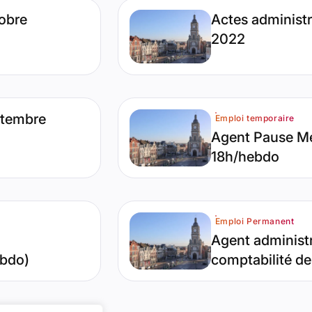
 2026. Pertinence : 1%
Type de contenu : P
tobre
Actes administra
2022
2023. Pertinence : 1%
Catégorie(s) : Emplo
eptembre
Emploi temporaire
Agent Pause Mé
18h/hebdo
llet 10, 2026. Pertinence : 1%
Catégorie(s) : Emplo
Emploi Permanent
Agent administr
ebdo)
comptabilité de 