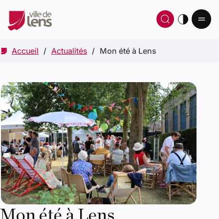
Ou
Ouvrir 
thè
Accueil
Actualités
Mon été à Lens
Mon été à Lens