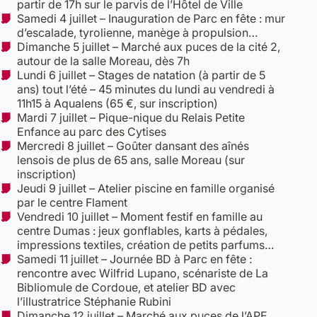
partir de 17h sur le parvis de l’Hôtel de Ville
Samedi 4 juillet – Inauguration de Parc en fête : mur
d’escalade, tyrolienne, manège à propulsion…
Dimanche 5 juillet – Marché aux puces de la cité 2,
autour de la salle Moreau, dès 7h
Lundi 6 juillet – Stages de natation (à partir de 5
ans) tout l’été – 45 minutes du lundi au vendredi à
11h15 à Aqualens (65 €, sur inscription)
Mardi 7 juillet – Pique-nique du Relais Petite
Enfance au parc des Cytises
Mercredi 8 juillet – Goûter dansant des aînés
lensois de plus de 65 ans, salle Moreau (sur
inscription)
Jeudi 9 juillet – Atelier piscine en famille organisé
par le centre Flament
Vendredi 10 juillet – Moment festif en famille au
centre Dumas : jeux gonflables, karts à pédales,
impressions textiles, création de petits parfums…
Samedi 11 juillet – Journée BD à Parc en fête :
rencontre avec Wilfrid Lupano, scénariste de La
Bibliomule de Cordoue, et atelier BD avec
l’illustratrice Stéphanie Rubini
Dimanche 12 juillet – Marché aux puces de l’APE