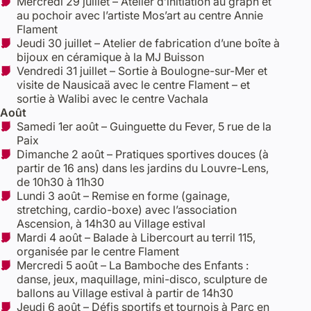
Mercredi 29 juillet – Atelier d’initiation au graph et
au pochoir avec l’artiste Mos’art au centre Annie
Flament
Jeudi 30 juillet – Atelier de fabrication d’une boîte à
bijoux en céramique à la MJ Buisson
Vendredi 31 juillet – Sortie à Boulogne-sur-Mer et
visite de Nausicaä avec le centre Flament – et
sortie à Walibi avec le centre Vachala
Août
Samedi 1er août – Guinguette du Fever, 5 rue de la
Paix
Dimanche 2 août – Pratiques sportives douces (à
partir de 16 ans) dans les jardins du Louvre-Lens,
de 10h30 à 11h30
Lundi 3 août – Remise en forme (gainage,
stretching, cardio-boxe) avec l’association
Ascension, à 14h30 au Village estival
Mardi 4 août – Balade à Libercourt au terril 115,
organisée par le centre Flament
Mercredi 5 août – La Bamboche des Enfants :
danse, jeux, maquillage, mini-disco, sculpture de
ballons au Village estival à partir de 14h30
Jeudi 6 août – Défis sportifs et tournois à Parc en