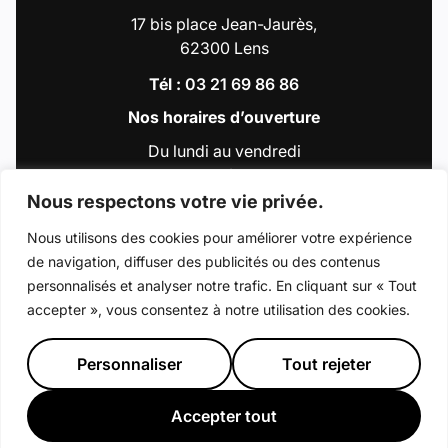
17 bis place Jean-Jaurès,
62300 Lens
Tél :
03 21 69 86 86
Nos horaires d’ouverture
Du lundi au vendredi
de 9h00 à 12h30
et de 13h30 à 18h00
Nous respectons votre vie privée.
Nous utilisons des cookies pour améliorer votre expérience
de navigation, diffuser des publicités ou des contenus
Accéder au compte : Facebook (Lien externe
Accéder au compte : Instagram (Lien e
Accéder au compte : Linkedin (Li
Accéder au compte : Tiktok 
Accéder au compte : Y
personnalisés et analyser notre trafic. En cliquant sur « Tout
accepter », vous consentez à notre utilisation des cookies.
© 2026 - Ville de Lens
Mentions légales
Déclaration d’accessibilité
Plan du site
Personnaliser
Tout rejeter
Préférence de consentement
Crédits : La Jungle
Accepter tout