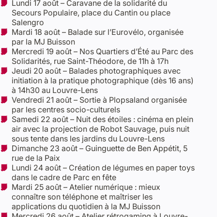
Lundi 17 août – Caravane de la solidarité du
Secours Populaire, place du Cantin ou place
Salengro
Mardi 18 août – Balade sur l’Eurovélo, organisée
par la MJ Buisson
Mercredi 19 août – Nos Quartiers d’Été au Parc des
Solidarités, rue Saint-Théodore, de 11h à 17h
Jeudi 20 août – Balades photographiques avec
initiation à la pratique photographique (dès 16 ans)
à 14h30 au Louvre-Lens
Vendredi 21 août – Sortie à Plopsaland organisée
par les centres socio-culturels
Samedi 22 août – Nuit des étoiles : cinéma en plein
air avec la projection de Robot Sauvage, puis nuit
sous tente dans les jardins du Louvre-Lens
Dimanche 23 août – Guinguette de Ben Appétit, 5
rue de la Paix
Lundi 24 août – Création de légumes en paper toys
dans le cadre de Parc en fête
Mardi 25 août – Atelier numérique : mieux
connaître son téléphone et maîtriser les
applications du quotidien à la MJ Buisson
Mercredi 26 août – Atelier rétrogaming à Louvre-