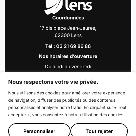
Coordonnées
17 bis place Jean-Jaurès,
62300 Lens
Tél :
03 21 69 86 86
Nos horaires d’ouverture
Du lundi au vendredi
de 9h00 à 12h30
et de 13h30 à 18h00
Nous respectons votre vie privée.
Nous utilisons des cookies pour améliorer votre expérience
de navigation, diffuser des publicités ou des contenus
Accéder au compte : Facebook (Lien externe
Accéder au compte : Instagram (Lien e
Accéder au compte : Linkedin (Li
Accéder au compte : Tiktok 
Accéder au compte : Y
personnalisés et analyser notre trafic. En cliquant sur « Tout
accepter », vous consentez à notre utilisation des cookies.
© 2026 - Ville de Lens
Mentions légales
Déclaration d’accessibilité
Plan du site
Personnaliser
Tout rejeter
Préférence de consentement