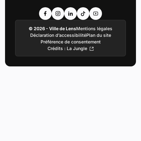
Accéder au compte : Facebook (Lien externe
Accéder au compte : Instagram (Lien e
Accéder au compte : Linkedin (Li
Accéder au compte : Tiktok 
Accéder au compte : Y
© 2026 - Ville de Lens
Mentions légales
Déclaration d’accessibilité
Plan du site
Préférence de consentement
Crédits : La Jungle