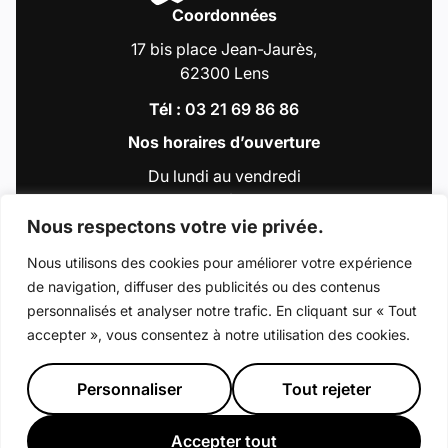
Coordonnées
17 bis place Jean-Jaurès,
62300 Lens
Tél :
03 21 69 86 86
Nos horaires d’ouverture
Du lundi au vendredi
de 9h00 à 12h30
et de 13h30 à 18h00
Nous respectons votre vie privée.
Nous utilisons des cookies pour améliorer votre expérience
de navigation, diffuser des publicités ou des contenus
Accéder au compte : Facebook (Lien externe
Accéder au compte : Instagram (Lien e
Accéder au compte : Linkedin (Li
Accéder au compte : Tiktok 
Accéder au compte : Y
personnalisés et analyser notre trafic. En cliquant sur « Tout
accepter », vous consentez à notre utilisation des cookies.
© 2026 - Ville de Lens
Mentions légales
Déclaration d’accessibilité
Plan du site
Personnaliser
Tout rejeter
Préférence de consentement
Crédits : La Jungle
Accepter tout