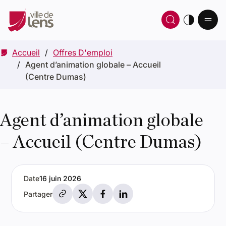
Ou
Ouvrir 
thè
Accueil
Offres D'emploi
Agent d’animation globale – Accueil
(Centre Dumas)
Agent d’animation globale
– Accueil (Centre Dumas)
Date
16 juin 2026
Partager par e-mail
Partager sur X
Partager sur Facebook
Partager sur LinkedIn
Partager