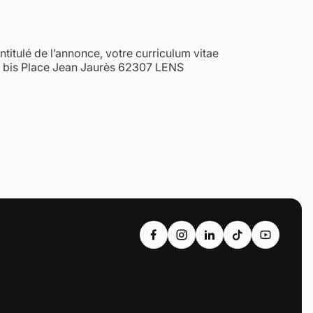
intitulé de l’annonce, votre curriculum vitae
 17 bis Place Jean Jaurès 62307 LENS
Accéder au compte : Facebook (Li
Accéder au compte : Instagr
Accéder au compte : Li
Accéder au compte
Accéder au 