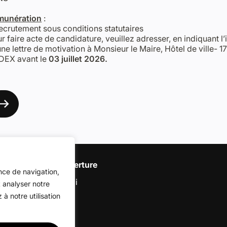
munération
:
ecrutement sous conditions statutaires
r faire acte de candidature, veuillez adresser, en indiquant l’
une lettre de motivation à Monsieur le Maire, Hôtel de ville-
DEX avant le
03 juillet 2026.
Nos horaires d’ouverture
nce de navigation,
Du lundi au vendredi
t analyser notre
de 9h00 à 12h30
à notre utilisation
et de 13h30 à 18h00