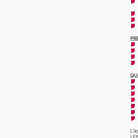
PR
QU
L’a
LE