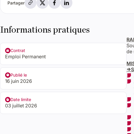
Partager par e-mail
Partager sur X
Partager sur Facebook
Partager sur LinkedIn
Partager
Informations pratiques
RA
Sou
Contrat
de 
Emploi Permanent
MI
=>S
Publié le
16 juin 2026
Date limite
03 juillet 2026