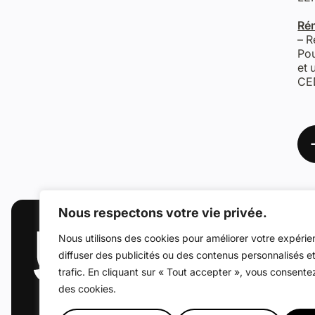
Ré
– R
Pou
et 
CE
Nous respectons votre vie privée.
Coordonnées
Nous utilisons des cookies pour améliorer votre expérie
17 bis place Jean-Jaurès,
diffuser des publicités ou des contenus personnalisés e
62300 Lens
trafic. En cliquant sur « Tout accepter », vous consentez 
des cookies.
Tél :
03 21 69 86 86