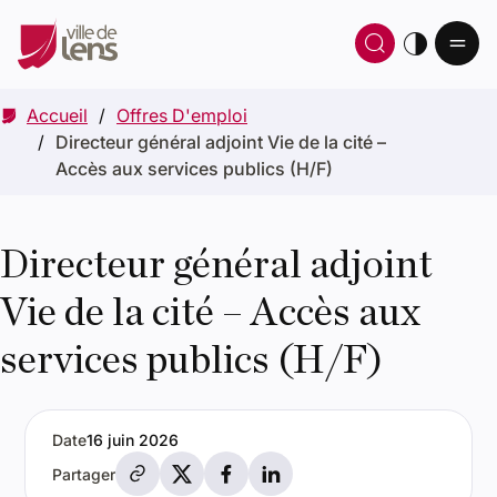
Ou
Ouvrir 
thè
Accueil
Offres D'emploi
Directeur général adjoint Vie de la cité –
Accès aux services publics (H/F)
Directeur général adjoint
Vie de la cité – Accès aux
services publics (H/F)
Date
16 juin 2026
Partager par e-mail
Partager sur X
Partager sur Facebook
Partager sur LinkedIn
Partager