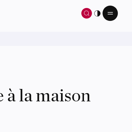
Ouv
Ouvrir / 
thème
e à la maison