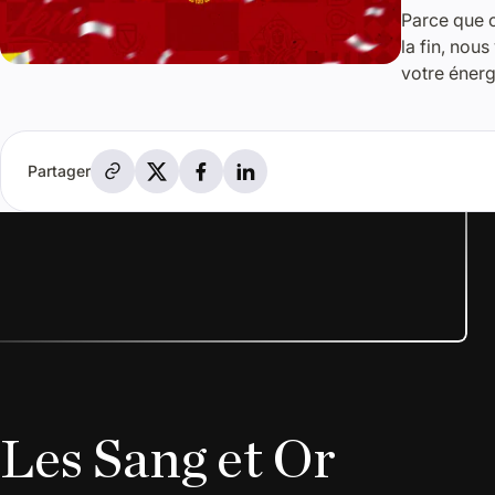
Parce que c
la fin, nou
votre énerg
Partager par e-mail
Partager sur X
Partager sur Facebook
Partager sur LinkedIn
Partager
Les Sang et Or