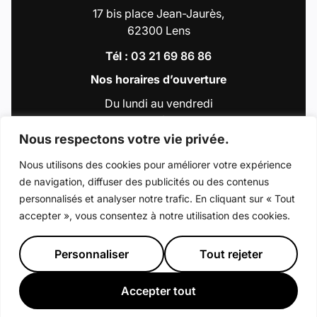
17 bis place Jean-Jaurès,
62300 Lens
Tél :
03 21 69 86 86
Nos horaires d’ouverture
Du lundi au vendredi
de 9h00 à 12h30
et de 13h30 à 18h00
Nous respectons votre vie privée.
Nous utilisons des cookies pour améliorer votre expérience
de navigation, diffuser des publicités ou des contenus
Accéder au compte : Facebook (Lien externe
Accéder au compte : Instagram (Lien e
Accéder au compte : Linkedin (Li
Accéder au compte : Tiktok 
Accéder au compte : Y
personnalisés et analyser notre trafic. En cliquant sur « Tout
accepter », vous consentez à notre utilisation des cookies.
© 2026 - Ville de Lens
Mentions légales
Déclaration d’accessibilité
Plan du site
Personnaliser
Tout rejeter
Préférence de consentement
Crédits : La Jungle
Accepter tout