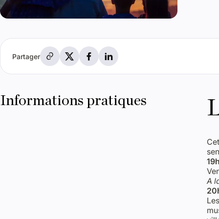
Partager par e-mail
Partager sur X
Partager sur Facebook
Partager sur LinkedIn
Partager
Informations pratiques
L
Cet
sen
19h
Ven
A l
20h
Les
mus