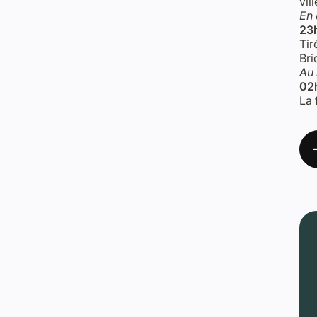
vil
En 
23h
Tir
Bri
Au
02h
La 