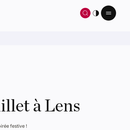
Ouv
Ouvrir / 
thème
illet à Lens
rée festive !