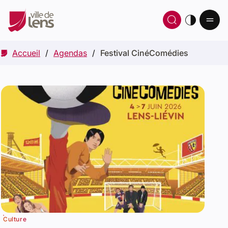
Ou
Ouvrir 
thè
Accueil
Agendas
Festival CinéComédies
Culture