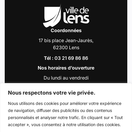
Coordonnées
17 bis place Jean-Jaurès,
62300 Lens
Tél :
03 21 69 86 86
Nos horaires d’ouverture
Du lundi au vendredi
de 9h00 à 12h30
et de 13h30 à 18h00
Nous respectons votre vie privée.
Nous utilisons des cookies pour améliorer votre expérience
de navigation, diffuser des publicités ou des contenus
Accéder au compte : Facebook (Lien externe
Accéder au compte : Instagram (Lien e
Accéder au compte : Linkedin (Li
Accéder au compte : Tiktok 
Accéder au compte : Y
personnalisés et analyser notre trafic. En cliquant sur « Tout
accepter », vous consentez à notre utilisation des cookies.
© 2026 - Ville de Lens
Mentions légales