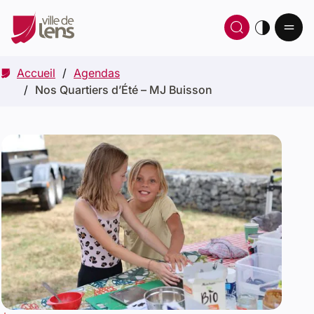
Ou
Ouvrir 
thè
Accueil
Agendas
Nos Quartiers d’Été – MJ Buisson