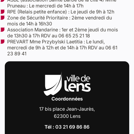
Pruneau : Le mercredi de 14h à 17h
RPE (Relais petite enfance) : Le jeudi de 9h à 12h
Zone de Sécurité Prioritaire : 2ème vendredi du
mois de 14h à 16h30
Association Mandarine : 1er et 2ème jeudi du mois
de 13h30 à 17h RDV au 06 65 25 21 18
PREVART Mme Przybylski Laetitia : Le lundi,
mercredi de 9h à 12h et de 14h à 17h RDV au 06 61
23 89 41
Coordonnées
17 bis place Jean-Jaurès,
62300 Lens
Tél :
03 21 69 86 86