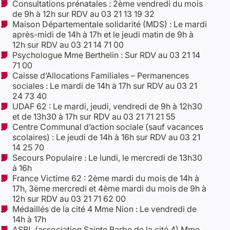
Consultations prénatales : 2ème vendredi du mois
de 9h à 12h sur RDV au 03 21 13 19 32
Maison Départementale solidarité (MDS) : Le mardi
après-midi de 14h à 17h et le jeudi matin de 9h à
12h sur RDV au 03 21 14 71 00
Psychologue Mme Berthelin : Sur RDV au 03 21 14
71 00​
Caisse d’Allocations Familiales – Permanences
sociales : Le mardi de 14h à 17h sur RDV au 03 21
24 73 40
UDAF 62 : Le mardi, jeudi, vendredi de 9h à 12h30
et de 13h30 à 17h sur RDV au 03 21 71 21 55
Centre Communal d’action sociale (sauf vacances
scolaires) : Le jeudi de 14h à 16h sur RDV au 03 21
14 25 70
Secours Populaire : Le lundi, le mercredi de 13h30
à 16h
France Victime 62 : 2ème mardi du mois de 14h à
17h, 3ème mercredi et 4ème mardi du mois de 9h à
12h sur RDV au 03 21 71 62 00
Médaillés de la cité 4 Mme Nion : Le vendredi de
14h à 17h
ASBL (association Sainte Barbe de la cité 4) Mme