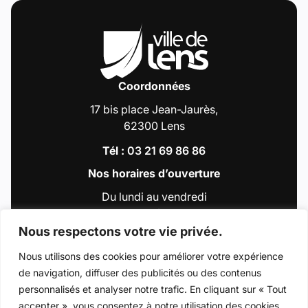
Coordonnées
17 bis place Jean-Jaurès,
62300 Lens
Tél :
03 21 69 86 86
Nos horaires d’ouverture
Du lundi au vendredi
de 9h00 à 12h30
et de 13h30 à 18h00
Nous respectons votre vie privée.
Nous utilisons des cookies pour améliorer votre expérience
de navigation, diffuser des publicités ou des contenus
Accéder au compte : Facebook (Lien externe
Accéder au compte : Instagram (Lien e
Accéder au compte : Linkedin (Li
Accéder au compte : Tiktok 
Accéder au compte : Y
personnalisés et analyser notre trafic. En cliquant sur « Tout
accepter », vous consentez à notre utilisation des cookies.