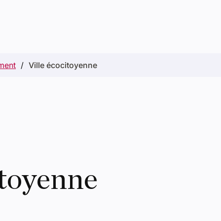
ment
Ville écocitoyenne
itoyenne