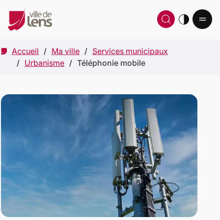
Ou
Ouvrir 
thè
Accueil
Ma ville
Services municipaux
Urbanisme
Téléphonie mobile