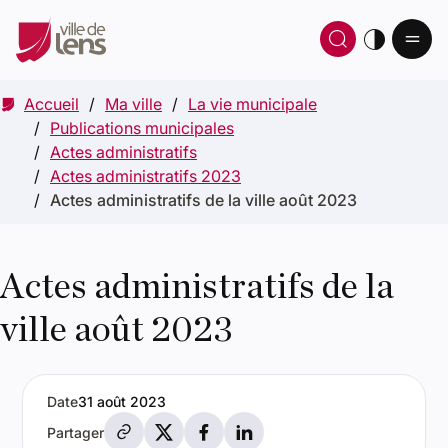
Ou
Ouvrir 
thè
Accueil
Ma ville
La vie municipale
Publications municipales
Actes administratifs
Actes administratifs 2023
Actes administratifs de la ville août 2023
Actes administratifs de la
ville août 2023
Date
31 août 2023
Partager par e-mail
Partager sur X
Partager sur Facebook
Partager sur LinkedIn
Partager