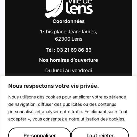
Coordonnées
17 bis place Jean-Jaurès,
62300 Lens
Tél :
03 21 69 86 86
Nos horaires d’ouverture
Du lundi au vendredi
de 9h00 à 12h30
et de 13h30 à 18h00
Nous respectons votre vie privée.
Nous utilisons des cookies pour améliorer votre expérience
de navigation, diffuser des publicités ou des contenus
Accéder au compte : Facebook (Lien externe
Accéder au compte : Instagram (Lien e
Accéder au compte : Linkedin (Li
Accéder au compte : Tiktok 
Accéder au compte : Y
personnalisés et analyser notre trafic. En cliquant sur « Tout
accepter », vous consentez à notre utilisation des cookies.
© 2026 - Ville de Lens
Mentions légales
Déclaration d’accessibilité
Plan du site
Personnaliser
Tout rejeter
Préférence de consentement