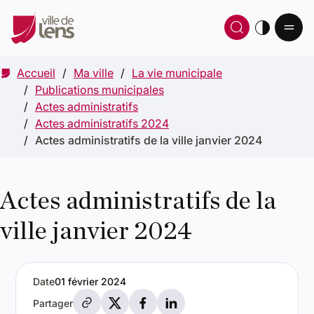
Ou
Ouvrir 
thè
Accueil
Ma ville
La vie municipale
Publications municipales
Actes administratifs
Actes administratifs 2024
Actes administratifs de la ville janvier 2024
Actes administratifs de la
ville janvier 2024
Date
01 février 2024
Partager par e-mail
Partager sur X
Partager sur Facebook
Partager sur LinkedIn
Partager