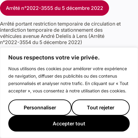
Arrêté n°2022-3555 du 5 décembre 2022
Arrêté portant restriction temporaire de circulation et
interdiction temporaire de stationnement des
véhicules avenue André Delelis à Lens (Arrêté
n°2022-3554 du 5 décembre 2022)
Nous respectons votre vie privée.
Arrêté n°2022-3554 du 5 décembre 2022
Nous utilisons des cookies pour améliorer votre expérience
Décision relative à l’attribution de l’accord cadre
de navigation, diffuser des publicités ou des contenus
« prestations de restaurations friteries et autres »
personnalisés et analyser notre trafic. En cliquant sur « Tout
PS22064 (Décision n°2022-403 du 5 décembre
accepter », vous consentez à notre utilisation des cookies.
2022)
Personnaliser
Tout rejeter
Décision n°2022-403 du 5 décembre 2022
Décision relative à l’infructuosité de la procédure de
Accepter tout
passation du contrat portant sur les assurances des
dommages aux biens et des risques annexes –