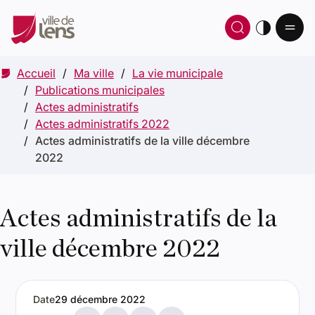
Ou
Ouvrir 
thè
Accueil
Ma ville
La vie municipale
Publications municipales
Actes administratifs
Actes administratifs 2022
Actes administratifs de la ville décembre
2022
Actes administratifs de la
ville décembre 2022
Date
29 décembre 2022
Partager par e-mail
Partager sur X
Partager sur Facebook
Partager sur LinkedIn