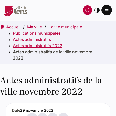
Ou
Ouvrir 
thè
Accueil
Ma ville
La vie municipale
Publications municipales
Actes administratifs
Actes administratifs 2022
Actes administratifs de la ville novembre
2022
Actes administratifs de la
ville novembre 2022
Date
29 novembre 2022
Partager par e-mail
Partager sur X
Partager sur Facebook
Partager sur LinkedIn