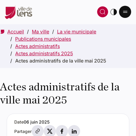
Ou
Ouvrir 
thè
Accueil
Ma ville
La vie municipale
Publications municipales
Actes administratifs
Actes administratifs 2025
Actes administratifs de la ville mai 2025
Actes administratifs de la
ville mai 2025
Date
06 juin 2025
Partager par e-mail
Partager sur X
Partager sur Facebook
Partager sur LinkedIn
Partager