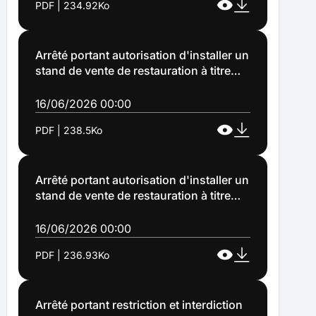
PDF | 234.92Ko
Arrêté portant autorisation d'installer un
stand de vente de restauration à titre
gratuit sur le domaine public communal
à Lens à l'occasion d'une manifestation
16/06/2026 00:00
(Décision n°2026-1152)
PDF | 238.5Ko
Arrêté portant autorisation d'installer un
stand de vente de restauration à titre
gratuit sur le domaine public communal
à Lens à l'occasion d'une manifestation
16/06/2026 00:00
(Arrêté n°2026-1154)
PDF | 236.93Ko
Arrêté portant restriction et interdiction