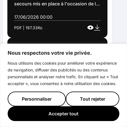
secours mis en place à l'occasion de la
kermesse organisée lors des grandes
fêtes de Lens le 20 juin 2026 (DECISION
17/06/2026 00:00
2026 132)
PDF | 187.33Ko
Décision relative à la sollicitation d'un
Nous respectons votre vie privée.
accompagnement financier des
services de l'Etat pour des travaux
Nous utilisons des cookies pour améliorer votre expérience
d'espaces publics Cité 4 (DECISION
17/06/2026 00:00
de navigation, diffuser des publicités ou des contenus
2026 133)
personnalisés et analyser notre trafic. En cliquant sur « Tout
PDF | 182.82Ko
accepter », vous consentez à notre utilisation des cookies.
Décision relative à l'attribution des
Personnaliser
Tout rejeter
contrats relatifs au nettoiement et au
maintien de l'état de propreté des
Accepter tout
espaces publics de divers quartiers de
17/06/2026 00:00
la ville de Lens (Décision n°2026-134)