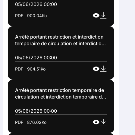
du 8 juin au 10 juillet 2026 (Arrêté
05/06/2026 00:00
n°2026-1047)
PDF | 900.04Ko
Arrêté portant restriction et interdiction
temporaire de circulation et interdiction
temporaire de stationnement des
véhicules sur le territoire lensois du 8
05/06/2026 00:00
juin au 27 novembre 2026 - entreprise
PDF | 904.51Ko
VEOLIA (Arrêté n°2026-1048)
Arrêté portant restriction temporaire de
circulation et interdiction temporaire de
stationnement des véhicules sur le
territoire lensois du 18 juin au 17 juillet
05/06/2026 00:00
2026 - entreprise ENSIO (Arrêté
PDF | 876.02Ko
n°2026-1049)