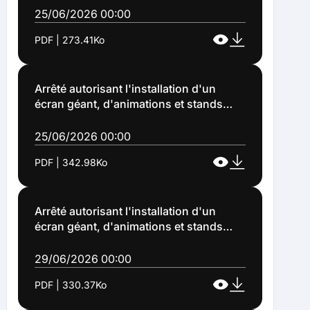
2026 à Lens (Arrêté n°2026-1222)
25/06/2026 00:00
PDF | 273.41Ko
Arrêté autorisant l'installation d'un
écran géant, d'animations et stands
divers sur le parking cottage, rue Alain à
la grande Résidence à Lens, à
25/06/2026 00:00
l'occasion de la manifestation "ciné
PDF | 342.98Ko
plein air 2026" organisée par le centre
socioculturel Dumas (Arrêté n°2026-
1224)
Arrêté autorisant l'installation d'un
écran géant, d'animations et stands
divers sur le parking du stade Debeyre,
rue Louise Michel à l'occasion de la
29/06/2026 00:00
manifestation "ciné plein air 2026"
PDF | 330.37Ko
organisée par le centre socioculturel
Annie Flament (Arrêté n°2026-1232)