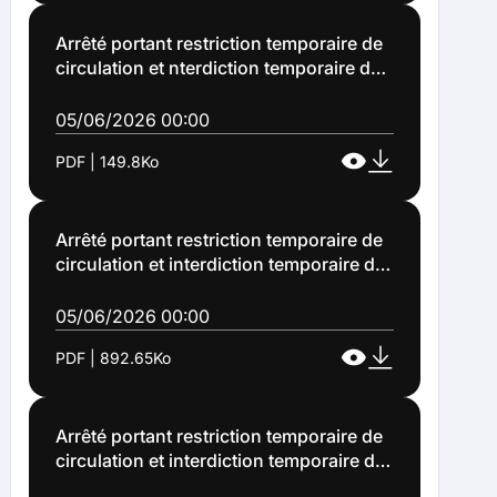
Arrêté portant restriction temporaire de
circulation et nterdiction temporaire de
stationnement des véhicules rue
d'Alembert et Place Honoré de Balzac à
05/06/2026 00:00
Lens du 22 juin au 18 septembre 2026
PDF | 149.8Ko
(Arrêté n°2026-1045)
Arrêté portant restriction temporaire de
circulation et interdiction temporaire de
stationnement des véhicules Avenue
Alfred Maës à Lens du 8 juin au 10 juillet
05/06/2026 00:00
2026 (Arrêté n°2026-1046)
PDF | 892.65Ko
Arrêté portant restriction temporaire de
circulation et interdiction temporaire de
stationnement Avenue Van Pelt à Lens