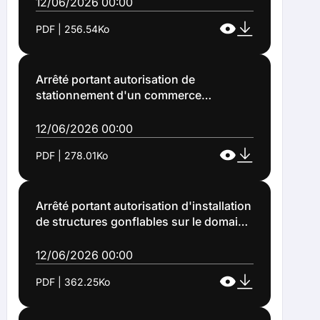
d'une visite préfectorale le 20 juin 2026
12/06/2026 00:00
(Arrêté n°2026-1113)
PDF | 256.54Ko
Arrêté portant autorisation de
stationnement d'un commerce
ambulant sur le domaine public
communal à Lens à l'occasion d'une
12/06/2026 00:00
manifestation (Arrêté n°2026-1114)
PDF | 278.01Ko
Arrêté portant autorisation d'installation
de structures gonflables sur le domaine
public à Lens à l'occasion d'une
kermesse (Arrêté n°2026-1115)
12/06/2026 00:00
PDF | 362.25Ko