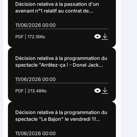
Décision relative à la passation d'un
avenant n°1 relatif au contrat de
désamiantage et de démolition dans
divers logements et toilettes publiques -
11/06/2026 00:00
PT25063 (Décision n°2026-121)
PDF | 172.16Ko
Décision relative à la programmation du
spectacle "Arrêtez-ça ! - Donel Jack
'sman le samedi 28 novembre 2026 à
20 heures au Théâtre Municipal le
11/06/2026 00:00
Colisée (Décision n°2026-123)
PDF | 213.48Ko
Décision relative à la programmation du
spectacle "Le Bajon" le vendredi 11
décembre 2026 à 20 heures au Théâtre
Municipal le Colisée (Décision n°2026-
11/06/2026 00:00