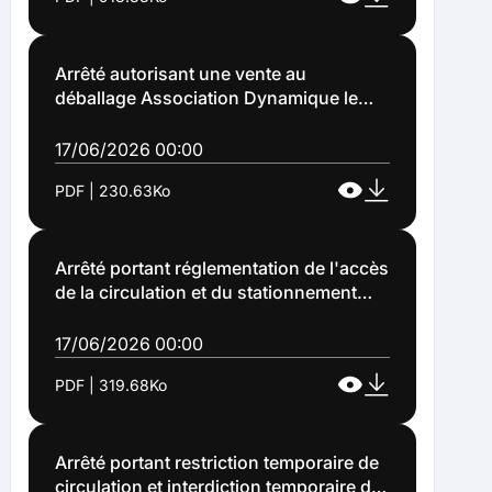
le parking république à Lens (Arrêté
n°2026-1168)
Arrêté autorisant une vente au
déballage Association Dynamique le
dimanche 5 juillet rue Paul Sion à Lens
(Arrêté n°2026-1172)
17/06/2026 00:00
PDF | 230.63Ko
Arrêté portant réglementation de l'accès
de la circulation et du stationnement
des véhicules à l'occasion d'une vente
au déballage dénommée "marché aux
17/06/2026 00:00
puces" organisée par l'association
PDF | 319.68Ko
dynamique rue Paul Sion à Lens (Arrêté
n°2026-1173)
Arrêté portant restriction temporaire de
circulation et interdiction temporaire de