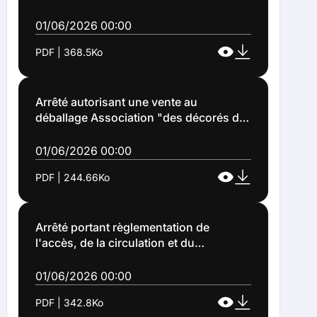
stationnement des véhicules à
l'occasion d'une vente au déballage
01/06/2026 00:00
dénommée "marché aux puces"
PDF | 368.5Ko
organisée par l'APE Lapierre, parking P9
Stade Bollaert Delelis à Lens (Arrêté
n°2026-1018)
Arrêté autorisant une vente au
déballage Association "des décorés de
la médaille d'honneur du travail de la
cité du 4 de Lens" dimanche 28 juin
01/06/2026 00:00
parking du stade Léo Lagrange à Lens
PDF | 244.66Ko
(Arrêté n°2026-1020)
Arrêté portant règlementation de
l'accès, de la circulation et du
stationnement des véhicules à
l'occasion d'un marché aux puces
01/06/2026 00:00
organisé par l'association des médaillés
PDF | 342.8Ko
du travail du 4 de Lens, sur le parking