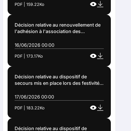
PDF | 159.22Ko
boissons et de denrées alimentaires
dans divers bâtiments communaux de
la ville de Lens - AOT26006 (Décision
n°2026-129)
Décision relative au renouvellement de
l'adhésion à l'association des
archivistes Français (Décision n°2026-
130)
16/06/2026 00:00
PDF | 173.17Ko
Décision relative au dispositif de
secours mis en place lors des festivités
des grandes fêtes de Lens le 21 juin
2026 ( Décision 2026-131)
17/06/2026 00:00
PDF | 183.22Ko
Décision relative au dispositif de