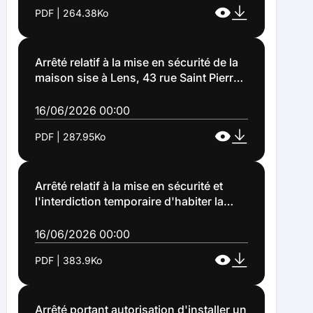
rue Alain à Lens (Arrêté n°2026-1138)
PDF | 264.38Ko
Arrêté relatif à la mise en sécurité de la
maison sise à Lens, 43 rue Saint Pierre
(Arrêté n°2026 - 1141)
16/06/2026 00:00
PDF | 287.95Ko
Arrêté relatif à la mise en sécurité et
l'interdiction temporaire d'habiter la
maison sise à Lens 15 bis rue Arthur
Fassiaux (Arrêté n°2026-1142)
16/06/2026 00:00
PDF | 383.9Ko
Arrêté portant autorisation d'installer un