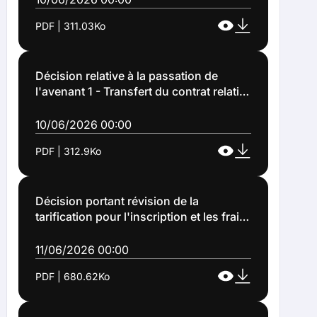
et le service propreté sur le domaine
PDF | 311.03Ko
public - AF23028 - LOTS 3-6-8
(Décision n°2026-119)
Décision relative à la passation de
l'avenant 1 - Transfert du contrat relatif
aux diagnostics et aux expertises
arboricoles - PS22021 (Décision
10/06/2026 00:00
n°2026-120)
PDF | 312.9Ko
Décision portant révision de la
tarification pour l'inscription et les frais
de scolarité au conservatoire à
rayonnement communal de musique et
11/06/2026 00:00
d'art dramatique Frédéric Chopin au
PDF | 680.62Ko
titre de la saison culturelle 2026/2027
(Décision n°2026-122)