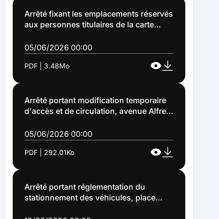
Arrêté fixant les emplacements réservés
aux personnes titulaires de la carte
européenne de stationnement pour
handicapés ou carte mobilité inclusion
05/06/2026 00:00
stationnement sur le territoire de la ville
PDF | 3.48Mo
de Lens (Arrêté n°2026-1051)
Arrêté portant modification temporaire
d'accès et de circulation, avenue Alfred
Van Pelt à Lens, à l'occasion de
commémorations sur la commune de
05/06/2026 00:00
Lens (ARRETE 2026-1055)
PDF | 292.01Ko
Arrêté portant réglementation du
stationnement des véhicules, place
saint Léonard à Lens, à l'occasion