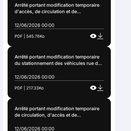
Arrêté portant modification temporaire
d'accès, de circulation et de
stationnement des véhicules à
l'occasion des grandes fêtes de Lens
12/06/2026 00:00
2026 (Arrêté n°2026-1119)
PDF | 545.76Ko
Arrêté portant modification temporaire
du stationnement des véhicules rue du
Havre à l'occasion des Grandes Fêtes
de Lens 2026 (Arrêté n°2026-1120)
12/06/2026 00:00
PDF | 217.33Ko
Arrêté portant modification temporaire
de circulation, d'accès et de
stationnement des véhicules à Lens, à
l'occasion d'un carnaval et d'un
12/06/2026 00:00