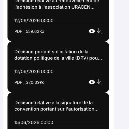
Décision relative au renouvellement de
l'adhésion à l'association URACEN
(Décision n°2026-127)
12/06/2026 00:00
PDF | 559.62Ko
Décision portant sollicitation de la
dotation politique de la ville (DPV) pour
l'année 2026 (Décision n°2026-128)
12/06/2026 00:00
PDF | 370.39Ko
Décision relative à la signature de la
convention portant sur l'autorisation
d'occupation temporaire du domaine
public pour une activité d'exploitation
15/06/2026 00:00
de distributeurs automatiques de