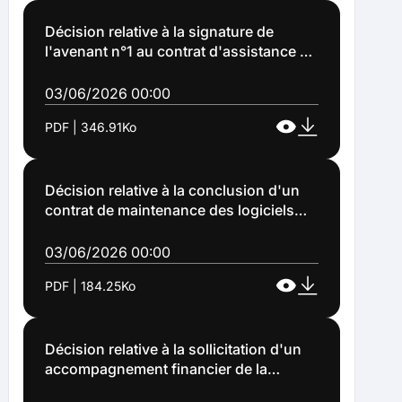
Décision relative à la signature de
l'avenant n°1 au contrat d'assistance et
de maintenance sur les progiciels
corpusmap et coborne - N°MN22079
03/06/2026 00:00
(Décision n°2026-112)
PDF | 346.91Ko
Décision relative à la conclusion d'un
contrat de maintenance des logiciels
pour l'utilisaton de la presse numérique
(Décision n°2026-113)
03/06/2026 00:00
PDF | 184.25Ko
Décision relative à la sollicitation d'un
accompagnement financier de la
communauté d'agglomération Lens