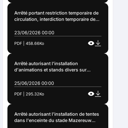
Arrêté portant restriction temporaire de
circulation, interdiction temporaire de
stationnement des véhicules, restriction
temporaire des piétons et des vélos sur
23/06/2026 00:00
l'ensemble du territoire communal
PDF | 458.66Ko
(Arrêté n°2026-1204)
Arrêté autorisant l'installation
d'animations et stands divers sur
l'espace jeu situé sur l'ancienne
emprise de l'école Moreau rue
25/06/2026 00:00
Andersen à Lens le mercredi 8 juillet
PDF | 295.32Ko
2026, par l'association "Droit au
Travail" (ARRETE 2026 1219)
Arrêté autorisant l'installation de tentes
dans l'enceinte du stade Mazereuw
pour une nuitée de camping le 8 juillet