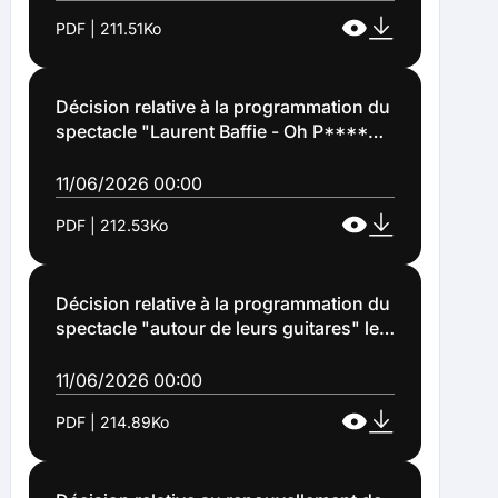
124)
PDF | 211.51Ko
Décision relative à la programmation du
spectacle "Laurent Baffie - Oh P****N
Laurent" le samedi 10 avril 2027 à 20
heures au Théâtre Municipal le Colisée
11/06/2026 00:00
(Décision n°2026-125)
PDF | 212.53Ko
Décision relative à la programmation du
spectacle "autour de leurs guitares" le
mardi 10 novembre 2026 à 20 heures
au Théâtre Municipal le Colisée
11/06/2026 00:00
(Décision n°2026-126)
PDF | 214.89Ko