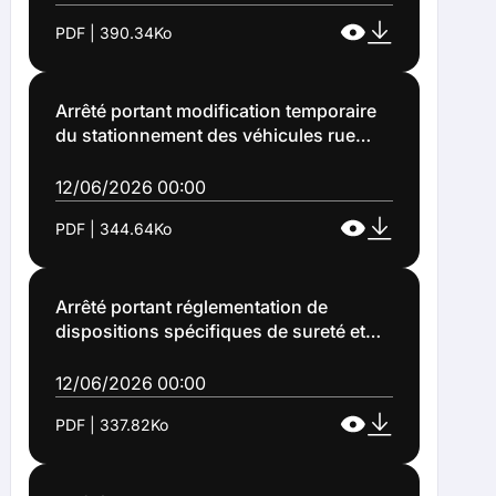
concert organisés Place Jean Jaurès, le
PDF | 390.34Ko
dimanche 21 juin 2026 (Arrêté n°2026-
1121)
Arrêté portant modification temporaire
du stationnement des véhicules rue
Denis cordonnier et rue du Chemin vert,
à l'occasion des grandes fêtes de Lens
12/06/2026 00:00
et son carnaval (Arrêté n°2026-1122)
PDF | 344.64Ko
Arrêté portant réglementation de
dispositions spécifiques de sureté et
sécurité publique, à l'occasion des
fêtes de Lens du 19 au 21 juin 2026 à
12/06/2026 00:00
Lens (Arrêté n°2026-1124)
PDF | 337.82Ko