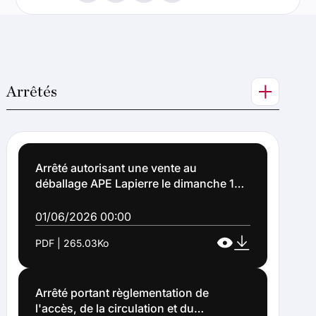
Arrêtés
Arrêté autorisant une vente au
déballage APE Lapierre le dimanche 14
juin 2026 parking P9 du stade Bollaert à
Lens (Arrêté n°2026-1017)
01/06/2026 00:00
PDF | 265.03Ko
Arrêté portant règlementation de
l'accès, de la circulation et du