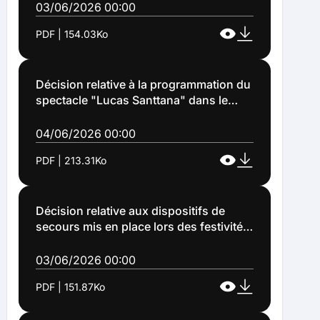
Liévin (CALL) pour des travaux de
03/06/2026 00:00
rénovation d'éclairage public (divers
PDF | 154.03Ko
secteurs) au titre du fonds de concours
transition durable et soutien aux
commune du territoire (Décision
n°2026-115)
Décision relative à la programmation du
spectacle "Lucas Santtana" dans le
cadre de la programmation de la saison
culturelle 2026-2027 du Colisée le
04/06/2026 00:00
samedi 13 juin 2026 à 20 H 00 au
PDF | 213.31Ko
théâtre municipal Le Colisée (DECISION
2026 116)
Décision relative aux dispositifs de
secours mis en place lors des festivités
des Grandes Fêtes de Lens les 19 et 20
juin 2026 (DECISION 2026) 114
03/06/2026 00:00
PDF | 151.87Ko