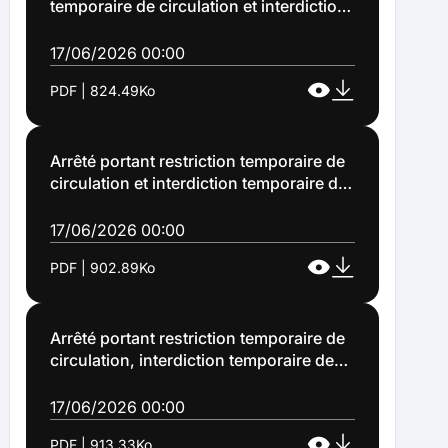
temporaire de circulation et interdiction
temporaire de stationnement des
véhicules rue de Londres à Lens (Arrêté
17/06/2026 00:00
n°2026-1165)
PDF | 824.49Ko
Arrêté portant restriction temporaire de
circulation et interdiction temporaire de
stationnement des véhicules rue
Souvraz à Lens (Arrêté n°2026-1166)
17/06/2026 00:00
PDF | 902.89Ko
Arrêté portant restriction temporaire de
circulation, interdiction temporaire de
stationnement des véhicules et
restriction temporaire des piétons et
17/06/2026 00:00
des vélos place de la république et dans
PDF | 913.33Ko