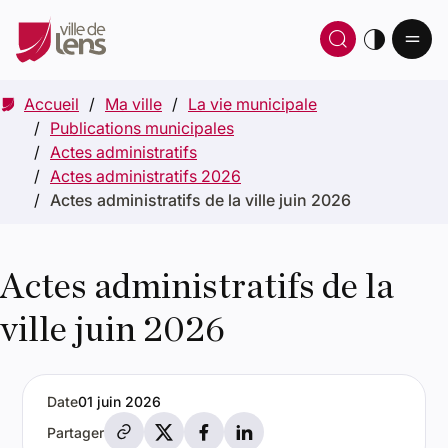
Ou
Ouvrir 
thè
Accueil
Ma ville
La vie municipale
Publications municipales
Actes administratifs
Actes administratifs 2026
Actes administratifs de la ville juin 2026
Actes administratifs de la
ville juin 2026
Date
01 juin 2026
Partager par e-mail
Partager sur X
Partager sur Facebook
Partager sur LinkedIn
Partager