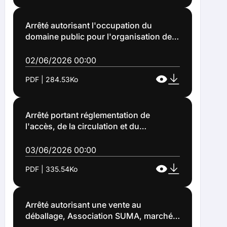
du stade Léo Lagrange à Lens (Arrêté
n°2026-1021)
Arrêté autorisant l'occupation du
domaine public pour l'organisation de
la fête de la famille au Centre Dumas à
Lens, le vendredi 10 juillet 2026
02/06/2026 00:00
(ARRETE 2026 1029)
PDF | 284.53Ko
Arrêté portant réglementation de
l'accès, de la circulation et du
stationnement des véhicules à
l'occasion d'un marché aux puces
03/06/2026 00:00
organisé par l'Association S'unir pour
PDF | 335.54Ko
un Meilleur Avenir (SUMA) sur la place
Saint Léonard et rue de l'Eglise à Lens le
dimanche 14 juin 2026 (ARRETE 2026
1038)
Arrêté autorisant une vente au
déballage, Association SUMA, marché