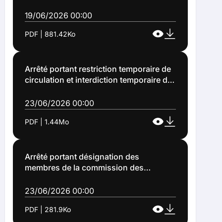
stationnement rue Grincourt à Lens
(Arrêté n°2026-1198)
19/06/2026 00:00
PDF | 881.42Ko
Arrêté portant restriction temporaire de
circulation et interdiction temporaire de
stationnement des véhicules rue
Maurice Fréchet et rue Edouard Bollaert
23/06/2026 00:00
à Lens (Arrêté n°2026-1200)
PDF | 1.44Mo
Arrêté portant désignation des
membres de la commission des
marchés d'approvisionnement (Arrêté
n°2026-1201)
23/06/2026 00:00
PDF | 281.9Ko