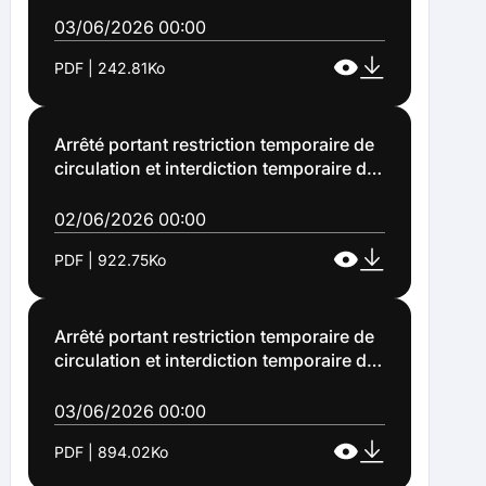
aux puces le dimanche 14 juin 2026 rue
de l'Eglise et Place Saint Léonard
03/06/2026 00:00
(ARRETE 2026 1037)
PDF | 242.81Ko
Arrêté portant restriction temporaire de
circulation et interdiction temporaire de
stationnement des véhicules avenue
André Delelis à Lens du 5 au 12 juin
02/06/2026 00:00
2026 (Arrêté n°2026-1023)
PDF | 922.75Ko
Arrêté portant restriction temporaire de
circulation et interdiction temporaire de
stationnement des véhicules rue
Chateaubriand à Lens du 4 au 26 juin
03/06/2026 00:00
2026 (Arrêté n°2026-1035)
PDF | 894.02Ko