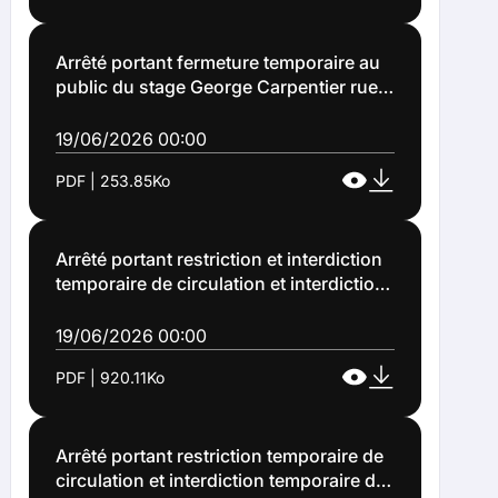
Arrêté portant fermeture temporaire au
public du stage George Carpentier rue
Chateaubriand à Lens, à l'occasion des
mini-camps des accueils de loisirs
19/06/2026 00:00
(Arrêté n°2026-1196)
PDF | 253.85Ko
Arrêté portant restriction et interdiction
temporaire de circulation et interdiction
temporaire de stationnement des
véhicules et restriction temporaire des
19/06/2026 00:00
piétons et des vélos dans la plaine
PDF | 920.11Ko
Molière à Lens (Arrêté n°2026-1197)
Arrêté portant restriction temporaire de
circulation et interdiction temporaire de