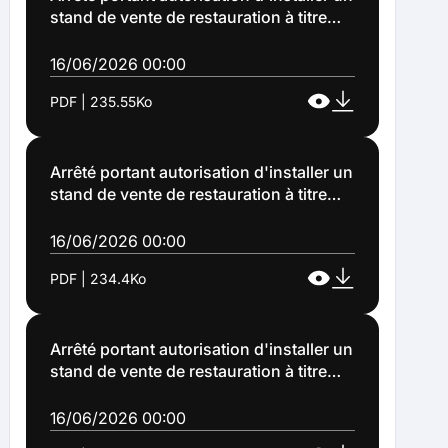
stand de vente de restauration à titre
gratuit sur le domaine public communal
à Lens à l'occasion d'une manifestation
16/06/2026 00:00
(Arrêté n°2026-1143)
PDF | 235.55Ko
Arrêté portant autorisation d'installer un
stand de vente de restauration à titre
gratuit sur le domaine public communal
à Lens à l'occasion d'une manifestation
16/06/2026 00:00
(Arrêté n°2026-1144)
PDF | 234.4Ko
Arrêté portant autorisation d'installer un
stand de vente de restauration à titre
gratuit sur le domaine public communal
à Lens à l'occasion d'une manifestation
16/06/2026 00:00
(Arrêté n°2026-1150)