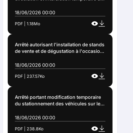
stationnement des véhicules route de la
Bassée, rue du lieutenant Cardon, cité
18/06/2026 00:00
de la Perche et rue du Lieutenant
PDF | 1.18Mo
Dujardin à Lens (Arrêté n°2026-1176)
Arrêté autorisant l'installation de stands
de vente et de dégustation à l'occasion
d'un marché gourmand (Arrêté n°2026-
1178)
18/06/2026 00:00
PDF | 237.57Ko
Arrêté portant modification temporaire
du stationnement des véhicules sur les
places de stationnement en épi situées
face à la BNP Place Jean-Jaurès à Lens,
18/06/2026 00:00
à l'occasion d'un marché gourmand
PDF | 238.8Ko
(Arrêté n°2026-1179)