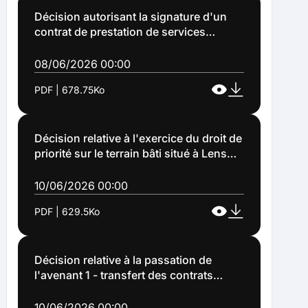
Décision autorisant la signature d'un
contrat de prestation de services
artistiques dans le cadre du projet
éducatif artistique et culturel "le
08/06/2026 00:00
cerveau de voltaire"au titre du projet
PDF | 678.75Ko
d'établissement du conservatoire à
rayonnement communal porté par la
ville de Lens (Décision n°2026-117 du 8
juin 2026)
Décision relative à l'exercice du droit de
priorité sur le terrain bâti situé à Lens
(62300), rue Urbain Cassan (section AC
n° 383 p) (DECISION 2026 118)
10/06/2026 00:00
PDF | 629.5Ko
Décision relative à la passation de
l'avenant 1 - transfert des contrats
relatifs à l'acquisition de fournitures
diverses pour le service environnement
10/06/2026 00:00