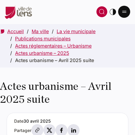
Ou
Ouvrir 
thè
Accueil
Ma ville
La vie municipale
Publications municipales
Actes réglementaires – Urbanisme
Actes urbanisme – 2025
Actes urbanisme – Avril 2025 suite
Actes urbanisme – Avril
2025 suite
Date
30 avril 2025
Partager par e-mail
Partager sur X
Partager sur Facebook
Partager sur LinkedIn
Partager