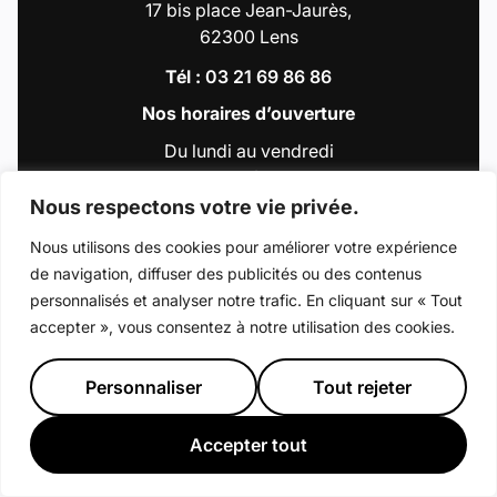
17 bis place Jean-Jaurès,
62300 Lens
Tél :
03 21 69 86 86
Nos horaires d’ouverture
Du lundi au vendredi
de 9h00 à 12h30
et de 13h30 à 18h00
Nous respectons votre vie privée.
Nous utilisons des cookies pour améliorer votre expérience
de navigation, diffuser des publicités ou des contenus
Accéder au compte : Facebook (Lien externe
Accéder au compte : Instagram (Lien e
Accéder au compte : Linkedin (Li
Accéder au compte : Tiktok 
Accéder au compte : Y
personnalisés et analyser notre trafic. En cliquant sur « Tout
accepter », vous consentez à notre utilisation des cookies.
© 2026 - Ville de Lens
Mentions légales
Déclaration d’accessibilité
Plan du site
Personnaliser
Tout rejeter
Préférence de consentement
Crédits : La Jungle
Accepter tout