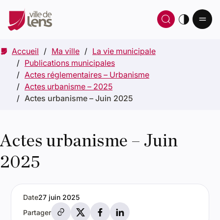
Ou
Ouvrir 
thè
Accueil
Ma ville
La vie municipale
Publications municipales
Actes réglementaires – Urbanisme
Actes urbanisme – 2025
Actes urbanisme – Juin 2025
Actes urbanisme – Juin
2025
Date
27 juin 2025
Partager par e-mail
Partager sur X
Partager sur Facebook
Partager sur LinkedIn
Partager