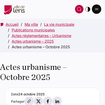
Ou
Ouvrir 
thè
Accueil
Ma ville
La vie municipale
Publications municipales
Actes réglementaires – Urbanisme
Actes urbanisme – 2025
Actes urbanisme – Octobre 2025
Actes urbanisme –
Octobre 2025
Date
24 octobre 2025
Partager par e-mail
Partager sur X
Partager sur Facebook
Partager sur LinkedIn
Partager