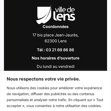
Coordonnées
17 bis place Jean-Jaurès,
62300 Lens
Tél :
03 21 69 86 86
Nos horaires d’ouverture
Du lundi au vendredi
de 9h00 à 12h30
et de 13h30 à 18h00
Nous respectons votre vie privée.
Nous utilisons des cookies pour améliorer votre expérience
de navigation, diffuser des publicités ou des contenus
Accéder au compte : Facebook (Lien externe
Accéder au compte : Instagram (Lien e
Accéder au compte : Linkedin (Li
Accéder au compte : Tiktok 
Accéder au compte : Y
personnalisés et analyser notre trafic. En cliquant sur « Tout
accepter », vous consentez à notre utilisation des cookies.
© 2026 - Ville de Lens
Mentions légales