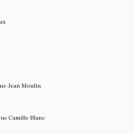
oux
 rue Jean Moulin
 rue Camille Blanc