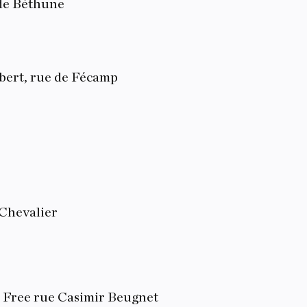
 de Béthune
bert, rue de Fécamp
Chevalier
is Free rue Casimir Beugnet